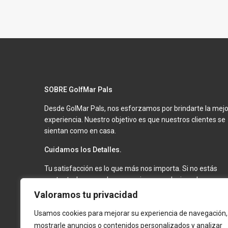
SOBRE GolfMar Pals
Desde GolMar Pals, nos esforzamos por brindarte la mejo
experiencia. Nuestro objetivo es que nuestros clientes se
sientan como en casa.
Cuidamos los Detalles.
Tu satisfacción es lo que más nos importa. Si no estás
contento, haremos lo necesario para solucionarlo.
Mantenemos nuestros apartamentos en óptimas
Valoramos tu privacidad
condiciones para que tu estancia sea inolvidable.
Usamos cookies para mejorar su experiencia de navegación,
Privacidad y Seguridad.
mostrarle anuncios o contenidos personalizados y analizar