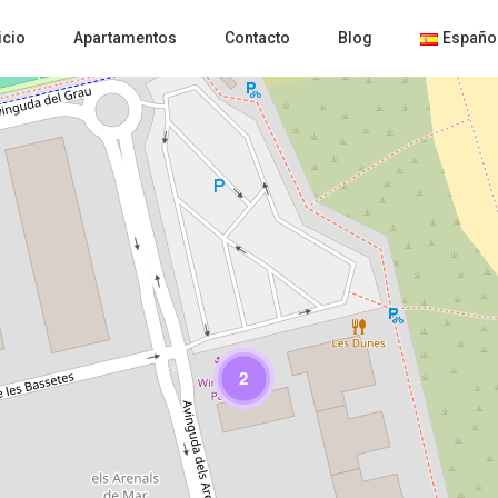
icio
Apartamentos
Contacto
Blog
Españo
Loading Maps
2