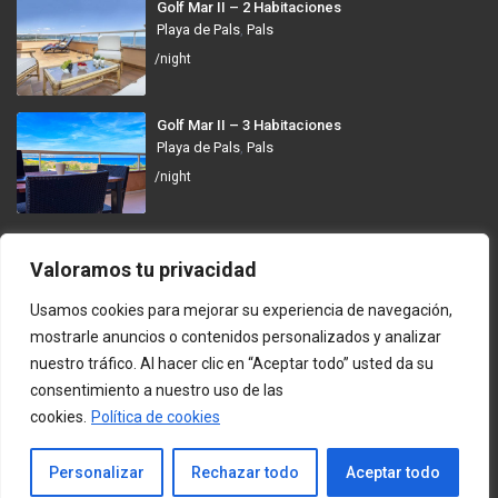
Golf Mar II – 2 Habitaciones
Playa de Pals
,
Pals
/night
Golf Mar II – 3 Habitaciones
Playa de Pals
,
Pals
/night
GolfMar Pals
Valoramos tu privacidad
Avinguda dels Arenals de Mar, 372, 17256 Pals, Girona
Usamos cookies para mejorar su experiencia de navegación,
info@golfmarpals.com
mostrarle anuncios o contenidos personalizados y analizar
nuestro tráfico. Al hacer clic en “Aceptar todo” usted da su
https://golfmarpals.com/
consentimiento a nuestro uso de las
cookies.
Política de cookies
Copyright © 2023-present GolfMar Pals. All rights reserved.
Política de Privacidad y Condiciones de Uso
Contacto
Personalizar
Rechazar todo
Aceptar todo