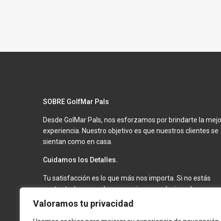
SOBRE GolfMar Pals
Desde GolMar Pals, nos esforzamos por brindarte la mejo
experiencia. Nuestro objetivo es que nuestros clientes se
sientan como en casa.
Cuidamos los Detalles.
Tu satisfacción es lo que más nos importa. Si no estás
contento, haremos lo necesario para solucionarlo.
Mantenemos nuestros apartamentos en óptimas
Valoramos tu privacidad
condiciones para que tu estancia sea inolvidable.