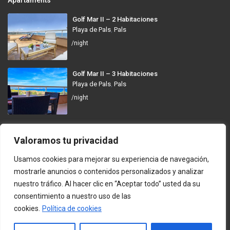
Apartaments
Golf Mar II – 2 Habitaciones
Playa de Pals
,
Pals
/night
Golf Mar II – 3 Habitaciones
Playa de Pals
,
Pals
/night
GolfMar Pals
Valoramos tu privacidad
Avinguda dels Arenals de Mar, 372, 17256 Pals, Girona
Usamos cookies para mejorar su experiencia de navegación,
info@golfmarpals.com
mostrarle anuncios o contenidos personalizados y analizar
nuestro tráfico. Al hacer clic en “Aceptar todo” usted da su
https://golfmarpals.com/
consentimiento a nuestro uso de las
cookies.
Política de cookies
Copyright © 2023-present GolfMar Pals. All rights reserved.