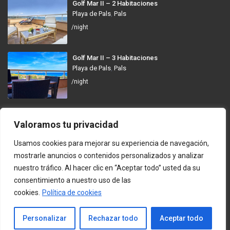
Golf Mar II – 2 Habitaciones
Playa de Pals
,
Pals
/night
Golf Mar II – 3 Habitaciones
Playa de Pals
,
Pals
/night
GolfMar Pals
Valoramos tu privacidad
Avinguda dels Arenals de Mar, 372, 17256 Pals, Girona
Usamos cookies para mejorar su experiencia de navegación,
info@golfmarpals.com
mostrarle anuncios o contenidos personalizados y analizar
nuestro tráfico. Al hacer clic en “Aceptar todo” usted da su
https://golfmarpals.com/
consentimiento a nuestro uso de las
cookies.
Política de cookies
Copyright © 2023-present GolfMar Pals. All rights reserved.
Política de Privacidad y Condiciones de Uso
Contacto
Personalizar
Rechazar todo
Aceptar todo