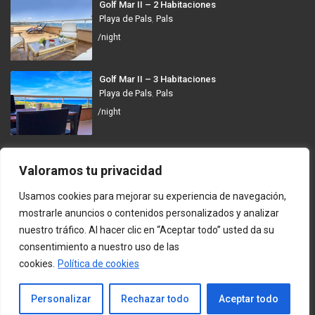
Golf Mar II – 2 Habitaciones
Playa de Pals
,
Pals
/night
Golf Mar II – 3 Habitaciones
Playa de Pals
,
Pals
/night
GolfMar Pals
Valoramos tu privacidad
Avinguda dels Arenals de Mar, 372, 17256 Pals, Girona
Usamos cookies para mejorar su experiencia de navegación,
info@golfmarpals.com
mostrarle anuncios o contenidos personalizados y analizar
nuestro tráfico. Al hacer clic en “Aceptar todo” usted da su
https://golfmarpals.com/
consentimiento a nuestro uso de las
cookies.
Política de cookies
Copyright © 2023-present GolfMar Pals. All rights reserved.
Política de Privacidad y Condiciones de Uso
Contacto
Personalizar
Rechazar todo
Aceptar todo