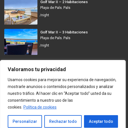
Golf Mar II – 2 Habitaciones
Playa de Pals
,
Pals
/night
Golf Mar II – 3 Habitaciones
Playa de Pals
,
Pals
/night
GolfMar Pals
Valoramos tu privacidad
Avinguda dels Arenals de Mar, 372, 17256 Pals, Girona
Usamos cookies para mejorar su experiencia de navegación,
info@golfmarpals.com
mostrarle anuncios o contenidos personalizados y analizar
nuestro tráfico. Al hacer clic en “Aceptar todo” usted da su
https://golfmarpals.com/
consentimiento a nuestro uso de las
cookies.
Política de cookies
Copyright © 2023-present GolfMar Pals. All rights reserved.
Política de Privacidad y Condiciones de Uso
Contacto
Personalizar
Rechazar todo
Aceptar todo