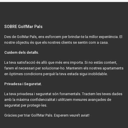
SOBRE GolfMar Pals
Des de GolMar Pals, ens esforcem per brindar-te la millor experiència. El
nostre objectiu és que els nostres clients se sentin com a casa.
Cuidem dels detalls.
La teva satisfacció és allò que més ens importa. Si no estàs content,
farem el necessari per solucionar-ho. Mantenim els nostres apartaments
en òptimes condicions perquè la teva estada sigui inoblidable.
Privadesa i Seguretat.
La teva privadesa i seguretat són fonamentals. Tractem les teves dades
amb la màxima confidencialitat i utilitzem mesures avançades de
seguretat per protegir-les.
Gràcies per triar GolfMar Pals. Esperem veure’t aviat!