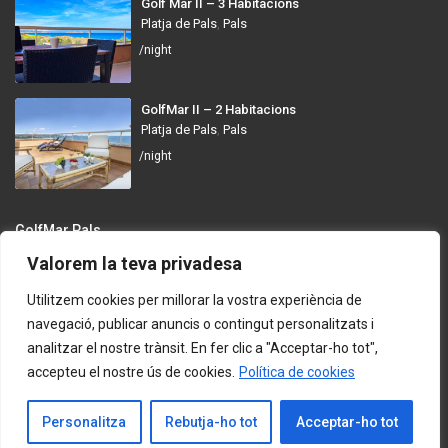
Golf Mar II – 3 Habitacions
Platja de Pals
,
Pals
/night
GolfMar II – 2 Habitacions
Platja de Pals
,
Pals
/night
GolfMar Pals
Valorem la teva privadesa
Avinguda dels Arenals de Mar, 372, 17256 Pals, Girona
info@golfmarpals.com
Utilitzem cookies per millorar la vostra experiència de
navegació, publicar anuncis o contingut personalitzats i
https://golfmarpals.com/
analitzar el nostre trànsit. En fer clic a "Acceptar-ho tot",
accepteu el nostre ús de cookies.
Política de cookies
Copyright © 2023-present GolfMar Pals. All rights reserved.
Política de Privadesa i Condicions d’Ús
Contacta amb Nosaltres
Personalitza
Rebutja-ho tot
Acceptar-ho tot