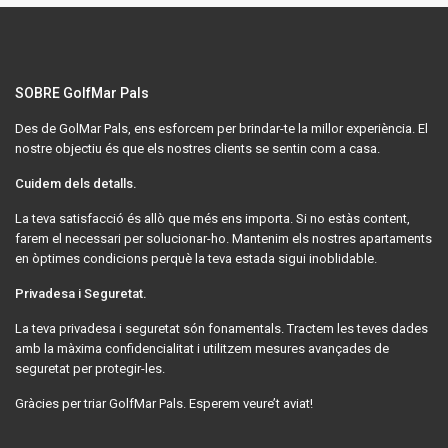
SOBRE GolfMar Pals
Des de GolMar Pals, ens esforcem per brindar-te la millor experiència. El
nostre objectiu és que els nostres clients se sentin com a casa.
Cuidem dels detalls.
La teva satisfacció és allò que més ens importa. Si no estàs content,
farem el necessari per solucionar-ho. Mantenim els nostres apartaments
en òptimes condicions perquè la teva estada sigui inoblidable.
Privadesa i Seguretat.
La teva privadesa i seguretat són fonamentals. Tractem les teves dades
amb la màxima confidencialitat i utilitzem mesures avançades de
seguretat per protegir-les.
Gràcies per triar GolfMar Pals. Esperem veure’t aviat!