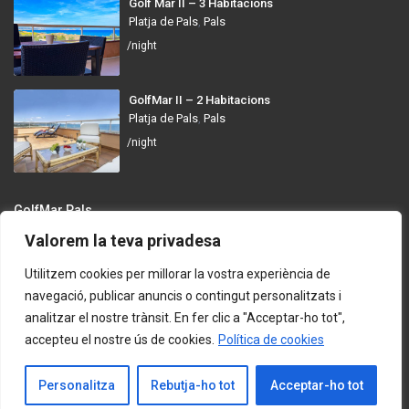
Golf Mar II – 3 Habitacions
Platja de Pals
,
Pals
/night
GolfMar II – 2 Habitacions
Platja de Pals
,
Pals
/night
GolfMar Pals
Valorem la teva privadesa
Avinguda dels Arenals de Mar, 372, 17256 Pals, Girona
info@golfmarpals.com
Utilitzem cookies per millorar la vostra experiència de
navegació, publicar anuncis o contingut personalitzats i
https://golfmarpals.com/
analitzar el nostre trànsit. En fer clic a "Acceptar-ho tot",
accepteu el nostre ús de cookies.
Política de cookies
Copyright © 2023-present GolfMar Pals. All rights reserved.
Política de Privadesa i Condicions d’Ús
Contacta amb Nosaltres
Personalitza
Rebutja-ho tot
Acceptar-ho tot