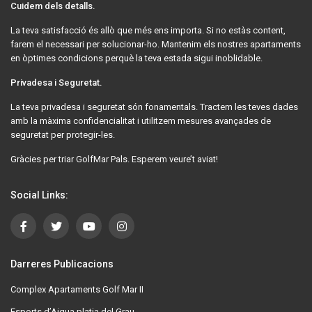
Cuidem dels detalls.
La teva satisfacció és allò que més ens importa. Si no estàs content,
farem el necessari per solucionar-ho. Mantenim els nostres apartaments
en òptimes condicions perquè la teva estada sigui inoblidable.
Privadesa i Seguretat.
La teva privadesa i seguretat són fonamentals. Tractem les teves dades
amb la màxima confidencialitat i utilitzem mesures avançades de
seguretat per protegir-les.
Gràcies per triar GolfMar Pals. Esperem veure’t aviat!
Social Links:
Darreres Publicacions
Complex Apartaments Golf Mar II
Esports d’Aigua platja del Grau