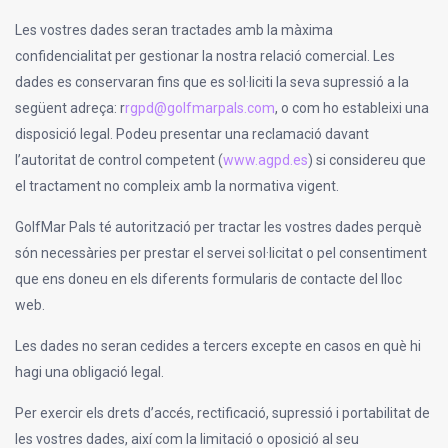
Les vostres dades seran tractades amb la màxima
confidencialitat per gestionar la nostra relació comercial. Les
dades es conservaran fins que es sol·liciti la seva supressió a la
següent adreça: r
rgpd@golfmarpals.com
, o com ho estableixi una
disposició legal. Podeu presentar una reclamació davant
l’autoritat de control competent (
www.agpd.es
) si considereu que
el tractament no compleix amb la normativa vigent.
GolfMar Pals té autorització per tractar les vostres dades perquè
són necessàries per prestar el servei sol·licitat o pel consentiment
que ens doneu en els diferents formularis de contacte del lloc
web.
Les dades no seran cedides a tercers excepte en casos en què hi
hagi una obligació legal.
Per exercir els drets d’accés, rectificació, supressió i portabilitat de
les vostres dades, així com la limitació o oposició al seu