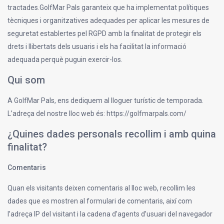
tractades.GolfMar Pals garanteix que ha implementat polítiques
tècniques i organitzatives adequades per aplicar les mesures de
seguretat establertes pel RGPD amb la finalitat de protegir els
drets i llibertats dels usuaris i els ha facilitat la informació
adequada perquè puguin exercir-los.
Qui som
A GolfMar Pals, ens dediquem al lloguer turístic de temporada.
L’adreça del nostre lloc web és: https://golfmarpals.com/
¿Quines dades personals recollim i amb quina
finalitat?
Comentaris
Quan els visitants deixen comentaris al lloc web, recollim les
dades que es mostren al formulari de comentaris, així com
l’adreça IP del visitant i la cadena d’agents d’usuari del navegador