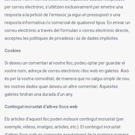
per correu electrònic, s’utilitzen exclusivament per emetre una
resposta a la petició de l’emissor, ja sigui un pressupost o una
resposta informativa i/o comercial de qualsevol tipus. En enviar un
correu electrònic a través del formulari o correu electrònic directe,
accepteu les polítiques de privadesa i ús de dades implícites.
Cookies
Si deixeu un comentari al nostre lloc, podeu optar per guardar el
vostre nom, adreça de correu electrònic i lloc web en galetes. Això
és per la vostra comoditat, de manera que no calgui omplir de nou
les vostres dades quan deixeu un altre comentari. Aquestes
galetes tindran una durada d’un any.
Contingut incrustat d’altres llocs web
Els articles d’aquest lloc poden incloure contingut incrustat (per
exemple, vídeos, imatges, articles, etc.). El contingut incrustat
d’altres llocs web es comporta exactament de la mateixa manera