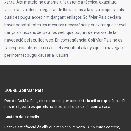
xarxa. Així mateix, no garanteix l’existència tècnica, exactitud,
veracitat, validesa o legalitat de llocs aliens a la seva propietat als
quals es pugui accedir mitjançant enllaços.GolfMar Pals declara
haver adoptat totes les mesures necessàries per evitar qualssevol
danys als usuaris del seu lloc web que puguin derivar-se de la
navegació pel seu lloc web. En conseqüència, GolfMar Pals no es
fa responsable, en cap cas, dels eventuals danys que la navegació
per Internet pugui causar a l’usuari.
SOBRE GolfMar Pals
Des de GolMar Pals, ens esforcem per brindar-te la millor experiència. El
nostre objectiu és que els nostres clients se sentin com a casa.
Cuidem dels detalls.
La teva satisfacció és allò que més ens importa. Si no estàs content,