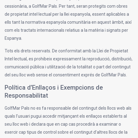
cessionària, a GolfMar Pals. Per tant, seran protegits com obres
de propietat intel·lectual per la llei espanyola, essent aplicables a
ells tant la normativa espanyola comunitària en aquest àmbit, així
com els tractats internacionals relatius a la matèria i signats per
Espanya.
Tots els drets reservats. De conformitat amb la Llei de Propietat
Intel·lectual, es prohibeix expressament la reproducció, distribució,
comunicació pública i utilització de la totalitat o part del contingut
del seu lloc web sense el consentiment exprés de GolfMar Pals.
Política d’Enllaços i Exempcions de
Responsabilitat
GolfMar Pals no es fa responsable del contingut dels llocs web als
quals l’usuari pugui accedir mitjançant els enllaços establerts al
seu lloc web i declara que en cap cas procedirà a examinar o
exercir cap tipus de control sobre el contingut d’altres llocs de la