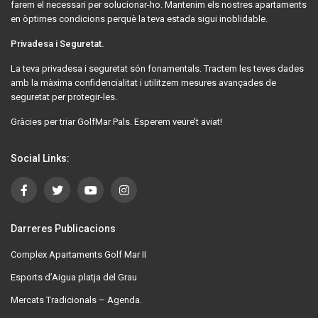
farem el necessari per solucionar-ho. Mantenim els nostres apartaments
en òptimes condicions perquè la teva estada sigui inoblidable.
Privadesa i Seguretat.
La teva privadesa i seguretat són fonamentals. Tractem les teves dades
amb la màxima confidencialitat i utilitzem mesures avançades de
seguretat per protegir-les.
Gràcies per triar GolfMar Pals. Esperem veure’t aviat!
Social Links:
Darreres Publicacions
Complex Apartaments Golf Mar II
Esports d’Aigua platja del Grau
Mercats Tradicionals – Agenda.