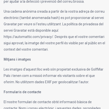
per ajudar a la detecció i prevenció del correu brossa.
Una cadena anònima creada a partir de la vostra adreça de correu
electrònic (també anomenada hash) es pot proporcionar al servei
Gravatar per veure si l’esteu utilitzant. La política de privadesa del
servei Gravatar està disponible aquí:
https://automattic.com/privacy/. Després que el vostre comentari
sigui aprovat, la imatge del vostre perfil és visible per al públic en el
context del vostre comentari.
Mitjans i imatges
Les imatges d’aquest lloc web són propietat exclusiva de GolfMar
Pals i tenen com a missió informar els visitants sobre el que
oferim. No utilitzem dades EXIF per geolocalitzar l’autor.
Formularis de contacte
El nostre formulari de contacte obté informació bàsica de
contacte: Nom i correu electrònic, i aquestes dades, recopilades