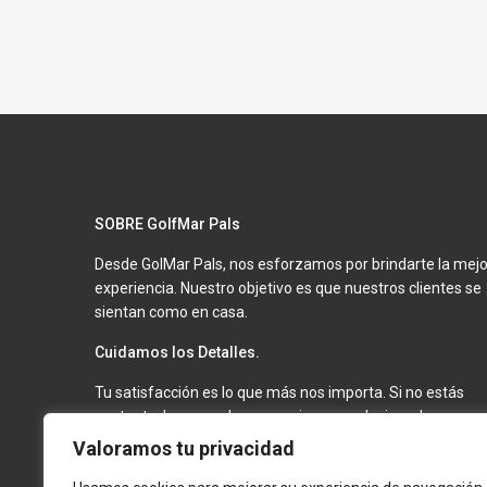
SOBRE GolfMar Pals
Desde GolMar Pals, nos esforzamos por brindarte la mejo
experiencia. Nuestro objetivo es que nuestros clientes se
sientan como en casa.
Cuidamos los Detalles.
Tu satisfacción es lo que más nos importa. Si no estás
contento, haremos lo necesario para solucionarlo.
Mantenemos nuestros apartamentos en óptimas
Valoramos tu privacidad
condiciones para que tu estancia sea inolvidable.