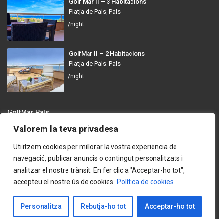
Golf Mar II – 3 Habitacions
Platja de Pals
,
Pals
/night
GolfMar II – 2 Habitacions
Platja de Pals
,
Pals
/night
GolfMar Pals
Valorem la teva privadesa
Avinguda dels Arenals de Mar, 372, 17256 Pals, Girona
info@golfmarpals.com
Utilitzem cookies per millorar la vostra experiència de
navegació, publicar anuncis o contingut personalitzats i
https://golfmarpals.com/
analitzar el nostre trànsit. En fer clic a "Acceptar-ho tot",
accepteu el nostre ús de cookies.
Política de cookies
Copyright © 2023-present GolfMar Pals. All rights reserved.
Política de Privadesa i Condicions d’Ús
Contacta amb Nosaltres
Personalitza
Rebutja-ho tot
Acceptar-ho tot