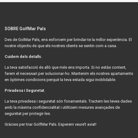
SOBRE GolfMar Pals
Des de GolMar Pals, ens esforcem per brindar-te la millor experiència. El
nostre objectiu és que els nostres clients se sentin com a casa.
Cuidem dels detalls.
La teva satisfacció és allò que més ens importa. Si no estàs content,
farem el necessari per solucionar-ho. Mantenim els nostres apartaments
en òptimes condicions perquè la teva estada sigui inoblidable.
Privadesa i Seguretat.
La teva privadesa i seguretat són fonamentals. Tractem les teves dades
amb la màxima confidencialitat i utilitzem mesures avançades de
seguretat per protegir-les.
Gràcies per triar GolfMar Pals. Esperem veure’t aviat!