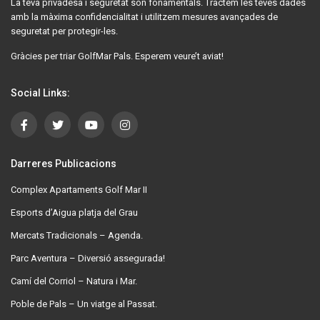
La teva privadesa i seguretat són fonamentals. Tractem les teves dades
amb la màxima confidencialitat i utilitzem mesures avançades de
seguretat per protegir-les.
Gràcies per triar GolfMar Pals. Esperem veure’t aviat!
Social Links:
Darreres Publicacions
Complex Apartaments Golf Mar II
Esports d’Aigua platja del Grau
Mercats Tradicionals – Agenda.
Parc Aventura – Diversió assegurada!
Camí del Corriol – Natura i Mar.
Poble de Pals – Un viatge al Passat.