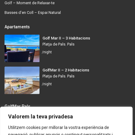
Golf – Moment de Relaxar-te
Basses d’en Coll – Espai Natural
Apartaments
Golf Mar II – 3 Habitacions
Platja de Pals
,
Pals
/night
GolfMar II – 2 Habitacions
Platja de Pals
,
Pals
/night
GolfMar Pals
Valorem la teva privadesa
Avinguda dels Arenals de Mar, 372, 17256 Pals, Girona
info@golfmarpals.com
Utilitzem cookies per millorar la vostra experiència de
navegació, publicar anuncis o contingut personalitzats i