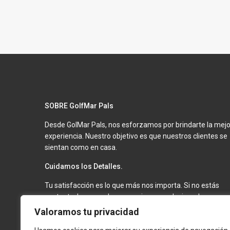
SOBRE GolfMar Pals
Desde GolMar Pals, nos esforzamos por brindarte la mejo
experiencia. Nuestro objetivo es que nuestros clientes se
sientan como en casa.
Cuidamos los Detalles.
Tu satisfacción es lo que más nos importa. Si no estás
contento, haremos lo necesario para solucionarlo.
Mantenemos nuestros apartamentos en óptimas
Valoramos tu privacidad
condiciones para que tu estancia sea inolvidable.