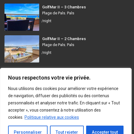
GolfMar II – 3 Chambres
Plage de Pals
,
Pals
/night
GolfMar II – 2 Chambres
Plage de Pals
,
Pals
/night
GolfMar Pals
Nous respectons votre vie privée.
Avinguda dels Arenals de Mar, 372, 17256 Pals, Girona
Nous utilisons des cookies pour améliorer votre expérience
info@golfmarpals.com
de navigation, diffuser des publicités ou des contenus
personnalisés et analyser notre trafic. En cliquant sur « Tout
https://golfmarpals.com/
accepter », vous consentez à notre utilisation des
cookies.
Politique relative aux cookies
Copyright © 2023-present GolfMar Pals. All rights reserved.
Politique de Confidentialité et Conditions d’Utilisation
En Contact
Personnaliser
Tout rejeter
Accepter tout