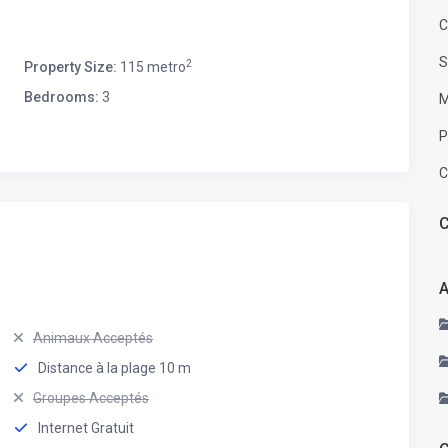
C
S
2
Property Size:
115 metro
Bedrooms:
3
M
P
C
C
A
Animaux Acceptés
Distance à la plage 10 m
Groupes Acceptés
Internet Gratuit