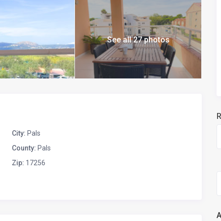
See all 27 photos
R
City:
Pals
County:
Pals
Zip:
17256
A