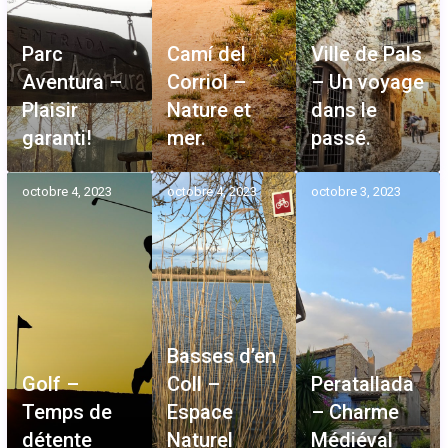
Parc
Camí del
Ville de Pals
Aventura –
Corriol –
– Un voyage
Plaisir
Nature et
dans le
garanti!
mer.
passé.
octobre 4, 2023
octobre 4, 2023
octobre 3, 2023
Basses d’en
Golf –
Coll –
Peratallada
Temps de
Espace
– Charme
détente
Naturel
Médiéval