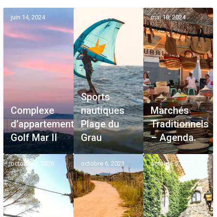
juin 14, 2024
juin 1, 2024
mai 18, 2024
Sports
Complexe
nautiques
Marchés
d’appartements
Plage du
Traditionnels
Golf Mar II
Grau
– Agenda.
octobre 7, 2023
octobre 6, 2023
octobre 5, 2023