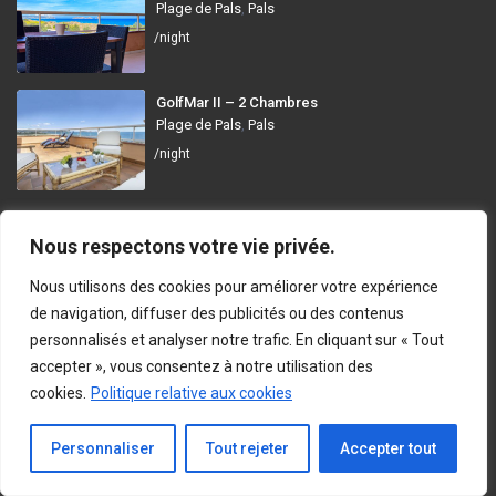
Plage de Pals
,
Pals
/night
GolfMar II – 2 Chambres
Plage de Pals
,
Pals
/night
GolfMar Pals
Nous respectons votre vie privée.
Avinguda dels Arenals de Mar, 372, 17256 Pals, Girona
Nous utilisons des cookies pour améliorer votre expérience
info@golfmarpals.com
de navigation, diffuser des publicités ou des contenus
personnalisés et analyser notre trafic. En cliquant sur « Tout
https://golfmarpals.com/
accepter », vous consentez à notre utilisation des
cookies.
Politique relative aux cookies
Copyright © 2023-present GolfMar Pals. All rights reserved.
Politique de Confidentialité et Conditions d’Utilisation
En Contact
Personnaliser
Tout rejeter
Accepter tout
avec Nous