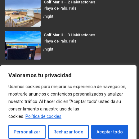
Golf Mar II – 2 Habitaciones
Playa de Pals
,
Pals
/night
Golf Mar II – 3 Habitaciones
Playa de Pals
,
Pals
/night
GolfMar Pals
Valoramos tu privacidad
Avinguda dels Arenals de Mar, 372, 17256 Pals, Girona
Usamos cookies para mejorar su experiencia de navegación,
info@golfmarpals.com
mostrarle anuncios o contenidos personalizados y analizar
nuestro tráfico. Al hacer clic en “Aceptar todo” usted da su
https://golfmarpals.com/
consentimiento a nuestro uso de las
cookies.
Política de cookies
Copyright © 2023-present GolfMar Pals. All rights reserved.
Política de Privacidad y Condiciones de Uso
Contacto
Personalizar
Rechazar todo
Aceptar todo