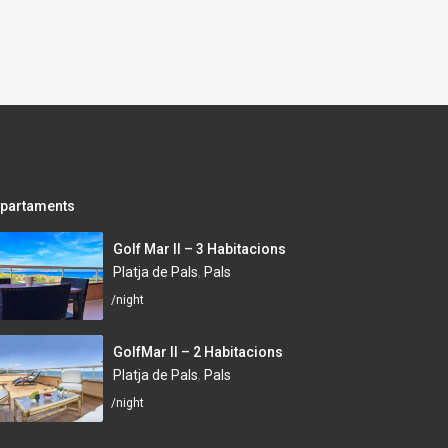
partaments
Golf Mar II – 3 Habitacions
Platja de Pals
,
Pals
/night
GolfMar II – 2 Habitacions
Platja de Pals
,
Pals
/night