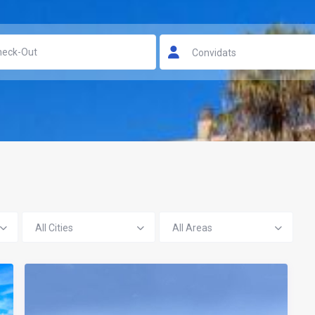
Convidats
All Cities
All Areas