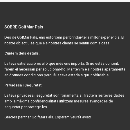
SOBRE GolfMar Pals
Des de GolMar Pals, ens esforcem per brindar-te la millor experiència. El
nostre objectiu és que els nostres clients se sentin com a casa.
Cuidem dels detalls.
La teva satisfacció és allò que més ens importa. Si no estàs content,
farem el necessari per solucionar-ho. Mantenim els nostres apartaments
en òptimes condicions perquè la teva estada sigui inoblidable.
Privadesa i Seguretat.
La teva privadesa i seguretat són fonamentals. Tractem les teves dades
amb la màxima confidencialitat i utilitzem mesures avançades de
seguretat per protegir-les.
Gràcies per triar GolfMar Pals. Esperem veure’t aviat!