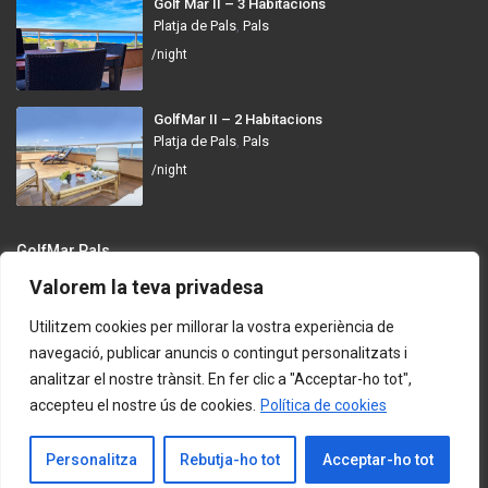
Golf Mar II – 3 Habitacions
Platja de Pals
,
Pals
/night
GolfMar II – 2 Habitacions
Platja de Pals
,
Pals
/night
GolfMar Pals
Valorem la teva privadesa
Avinguda dels Arenals de Mar, 372, 17256 Pals, Girona
info@golfmarpals.com
Utilitzem cookies per millorar la vostra experiència de
navegació, publicar anuncis o contingut personalitzats i
https://golfmarpals.com/
analitzar el nostre trànsit. En fer clic a "Acceptar-ho tot",
accepteu el nostre ús de cookies.
Política de cookies
Copyright © 2023-present GolfMar Pals. All rights reserved.
Política de Privadesa i Condicions d’Ús
Contacta amb Nosaltres
Personalitza
Rebutja-ho tot
Acceptar-ho tot