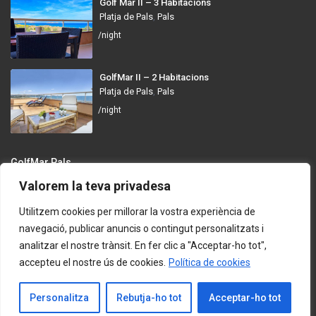
Golf Mar II – 3 Habitacions
Platja de Pals
,
Pals
/night
GolfMar II – 2 Habitacions
Platja de Pals
,
Pals
/night
GolfMar Pals
Valorem la teva privadesa
Avinguda dels Arenals de Mar, 372, 17256 Pals, Girona
info@golfmarpals.com
Utilitzem cookies per millorar la vostra experiència de
navegació, publicar anuncis o contingut personalitzats i
https://golfmarpals.com/
analitzar el nostre trànsit. En fer clic a "Acceptar-ho tot",
accepteu el nostre ús de cookies.
Política de cookies
Copyright © 2023-present GolfMar Pals. All rights reserved.
Política de Privadesa i Condicions d’Ús
Contacta amb Nosaltres
Personalitza
Rebutja-ho tot
Acceptar-ho tot