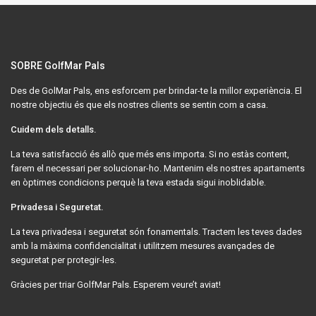
SOBRE GolfMar Pals
Des de GolMar Pals, ens esforcem per brindar-te la millor experiència. El
nostre objectiu és que els nostres clients se sentin com a casa.
Cuidem dels detalls.
La teva satisfacció és allò que més ens importa. Si no estàs content,
farem el necessari per solucionar-ho. Mantenim els nostres apartaments
en òptimes condicions perquè la teva estada sigui inoblidable.
Privadesa i Seguretat.
La teva privadesa i seguretat són fonamentals. Tractem les teves dades
amb la màxima confidencialitat i utilitzem mesures avançades de
seguretat per protegir-les.
Gràcies per triar GolfMar Pals. Esperem veure’t aviat!