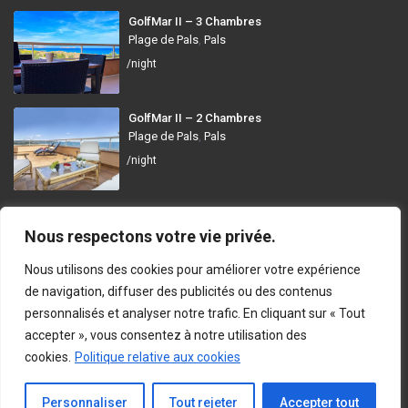
GolfMar II – 3 Chambres
Plage de Pals
,
Pals
/night
GolfMar II – 2 Chambres
Plage de Pals
,
Pals
/night
GolfMar Pals
Nous respectons votre vie privée.
Avinguda dels Arenals de Mar, 372, 17256 Pals, Girona
Nous utilisons des cookies pour améliorer votre expérience
info@golfmarpals.com
de navigation, diffuser des publicités ou des contenus
personnalisés et analyser notre trafic. En cliquant sur « Tout
https://golfmarpals.com/
accepter », vous consentez à notre utilisation des
cookies.
Politique relative aux cookies
Copyright © 2023-present GolfMar Pals. All rights reserved.
Politique de Confidentialité et Conditions d’Utilisation
En Contact
Personnaliser
Tout rejeter
Accepter tout