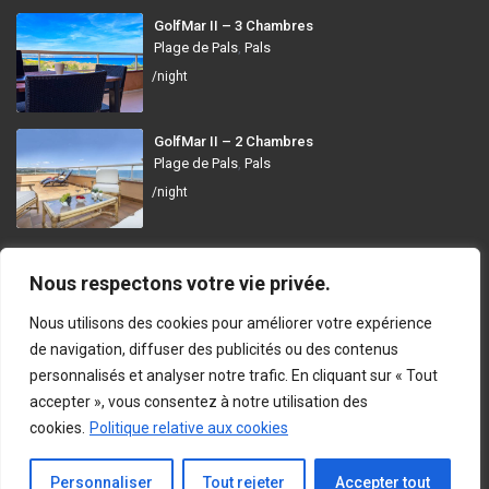
GolfMar II – 3 Chambres
Plage de Pals
,
Pals
/night
GolfMar II – 2 Chambres
Plage de Pals
,
Pals
/night
GolfMar Pals
Nous respectons votre vie privée.
Avinguda dels Arenals de Mar, 372, 17256 Pals, Girona
Nous utilisons des cookies pour améliorer votre expérience
info@golfmarpals.com
de navigation, diffuser des publicités ou des contenus
personnalisés et analyser notre trafic. En cliquant sur « Tout
https://golfmarpals.com/
accepter », vous consentez à notre utilisation des
cookies.
Politique relative aux cookies
Copyright © 2023-present GolfMar Pals. All rights reserved.
Politique de Confidentialité et Conditions d’Utilisation
En Contact
Personnaliser
Tout rejeter
Accepter tout