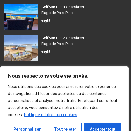
GolfMar II – 3 Chambres
Plage de Pals
,
Pals
/night
GolfMar II – 2 Chambres
Plage de Pals
,
Pals
/night
GolfMar Pals
Nous respectons votre vie privée.
Avinguda dels Arenals de Mar, 372, 17256 Pals, Girona
Nous utilisons des cookies pour améliorer votre expérience
info@golfmarpals.com
de navigation, diffuser des publicités ou des contenus
personnalisés et analyser notre trafic. En cliquant sur « Tout
https://golfmarpals.com/
accepter », vous consentez à notre utilisation des
cookies.
Politique relative aux cookies
Copyright © 2023-present GolfMar Pals. All rights reserved.
Politique de Confidentialité et Conditions d’Utilisation
En Contact
Personnaliser
Tout rejeter
Accepter tout