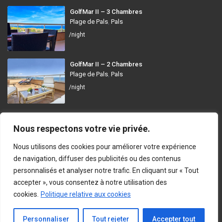
GolfMar II – 3 Chambres
Plage de Pals
,
Pals
/night
GolfMar II – 2 Chambres
Plage de Pals
,
Pals
/night
GolfMar Pals
Nous respectons votre vie privée.
Avinguda dels Arenals de Mar, 372, 17256 Pals, Girona
Nous utilisons des cookies pour améliorer votre expérience
info@golfmarpals.com
de navigation, diffuser des publicités ou des contenus
personnalisés et analyser notre trafic. En cliquant sur « Tout
https://golfmarpals.com/
accepter », vous consentez à notre utilisation des
cookies.
Politique relative aux cookies
Copyright © 2023-present GolfMar Pals. All rights reserved.
Politique de Confidentialité et Conditions d’Utilisation
En Contact
Personnaliser
Tout rejeter
Accepter tout