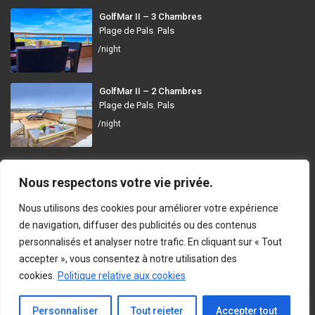
GolfMar II – 3 Chambres
Plage de Pals
,
Pals
/night
GolfMar II – 2 Chambres
Plage de Pals
,
Pals
/night
GolfMar Pals
Nous respectons votre vie privée.
Avinguda dels Arenals de Mar, 372, 17256 Pals, Girona
Nous utilisons des cookies pour améliorer votre expérience
info@golfmarpals.com
de navigation, diffuser des publicités ou des contenus
personnalisés et analyser notre trafic. En cliquant sur « Tout
https://golfmarpals.com/
accepter », vous consentez à notre utilisation des
cookies.
Politique relative aux cookies
Copyright © 2023-present GolfMar Pals. All rights reserved.
Politique de Confidentialité et Conditions d’Utilisation
En Contact
Personnaliser
Tout rejeter
Accepter tout